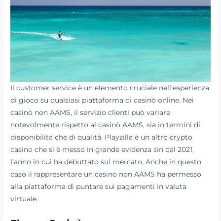
Il customer service è un elemento cruciale nell’esperienza
di gioco su qualsiasi piattaforma di casinò online. Nei
casinò non AAMS, il servizio clienti può variare
notevolmente rispetto ai casinò AAMS, sia in termini di
disponibilità che di qualità. Playzilla è un altro crypto
casino che si è messo in grande evidenza sin dal 2021,
l’anno in cui ha debuttato sul mercato. Anche in questo
caso il rappresentare un casino non AAMS ha permesso
alla piattaforma di puntare sui pagamenti in valuta
virtuale.