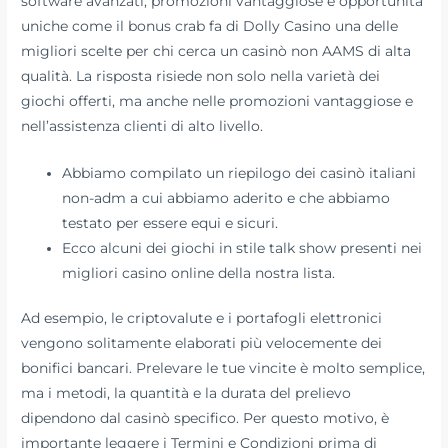
software avanzati, promozioni vantaggiose e opportunità
uniche come il bonus crab fa di Dolly Casino una delle
migliori scelte per chi cerca un casinò non AAMS di alta
qualità. La risposta risiede non solo nella varietà dei
giochi offerti, ma anche nelle promozioni vantaggiose e
nell’assistenza clienti di alto livello.
Abbiamo compilato un riepilogo dei casinò italiani
non-adm a cui abbiamo aderito e che abbiamo
testato per essere equi e sicuri.
Ecco alcuni dei giochi in stile talk show presenti nei
migliori casino online della nostra lista.
Ad esempio, le criptovalute e i portafogli elettronici
vengono solitamente elaborati più velocemente dei
bonifici bancari. Prelevare le tue vincite è molto semplice,
ma i metodi, la quantità e la durata del prelievo
dipendono dal casinò specifico. Per questo motivo, è
importante leggere i Termini e Condizioni prima di