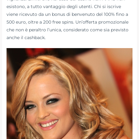
esistono, a tutto vantaggio degli utenti. Chi si iscrive
viene ricevuto da un bonus di benvenuto del 100% fino a
500 euro, oltre a 200 free spins. Un’offerta promozionale
che non è peraltro l’unica, considerato come sia previsto
anche il cashback.