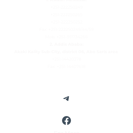
+251-222250249
+251-222250265
+251-222250252
Fax: +251-222250249/44/59
Mob: +251–911734266
2.
Addis Ababa:
Akaki Kality Sub-City, district 06, Abo Saris area
.
+251-14420378
Fax: +251-14407618
Follow us
For More