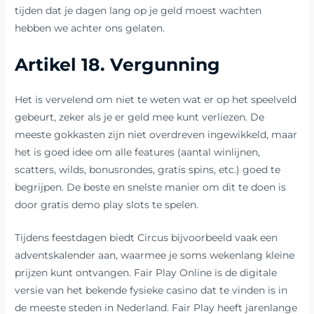
tijden dat je dagen lang op je geld moest wachten
hebben we achter ons gelaten.
Artikel 18. Vergunning
Het is vervelend om niet te weten wat er op het speelveld
gebeurt, zeker als je er geld mee kunt verliezen. De
meeste gokkasten zijn niet overdreven ingewikkeld, maar
het is goed idee om alle features (aantal winlijnen,
scatters, wilds, bonusrondes, gratis spins, etc.) goed te
begrijpen. De beste en snelste manier om dit te doen is
door gratis demo play slots te spelen.
Tijdens feestdagen biedt Circus bijvoorbeeld vaak een
adventskalender aan, waarmee je soms wekenlang kleine
prijzen kunt ontvangen. Fair Play Online is de digitale
versie van het bekende fysieke casino dat te vinden is in
de meeste steden in Nederland. Fair Play heeft jarenlange