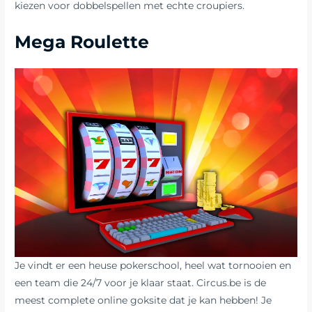
kiezen voor dobbelspellen met echte croupiers.
Mega Roulette
Je vindt er een heuse pokerschool, heel wat tornooien en
een team die 24/7 voor je klaar staat. Circus.be is de
meest complete online goksite dat je kan hebben! Je