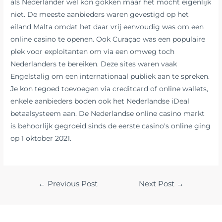
als Nederlander wel kon gokken maar het mocht eigenlijk
niet. De meeste aanbieders waren gevestigd op het
eiland Malta omdat het daar vrij eenvoudig was om een
online casino te openen. Ook Curaçao was een populaire
plek voor exploitanten om via een omweg toch
Nederlanders te bereiken. Deze sites waren vaak
Engelstalig om een internationaal publiek aan te spreken.
Je kon tegoed toevoegen via creditcard of online wallets,
enkele aanbieders boden ook het Nederlandse iDeal
betaalsysteem aan. De Nederlandse online casino markt
is behoorlijk gegroeid sinds de eerste casino's online ging
op 1 oktober 2021.
←
Previous Post
Next Post
→