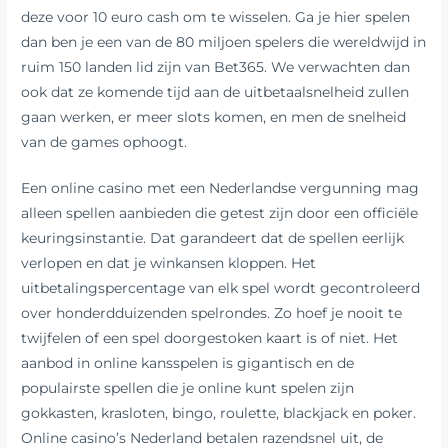
deze voor 10 euro cash om te wisselen. Ga je hier spelen
dan ben je een van de 80 miljoen spelers die wereldwijd in
ruim 150 landen lid zijn van Bet365. We verwachten dan
ook dat ze komende tijd aan de uitbetaalsnelheid zullen
gaan werken, er meer slots komen, en men de snelheid
van de games ophoogt.
Een online casino met een Nederlandse vergunning mag
alleen spellen aanbieden die getest zijn door een officiële
keuringsinstantie. Dat garandeert dat de spellen eerlijk
verlopen en dat je winkansen kloppen. Het
uitbetalingspercentage van elk spel wordt gecontroleerd
over honderdduizenden spelrondes. Zo hoef je nooit te
twijfelen of een spel doorgestoken kaart is of niet. Het
aanbod in online kansspelen is gigantisch en de
populairste spellen die je online kunt spelen zijn
gokkasten, krasloten, bingo, roulette, blackjack en poker.
Online casino’s Nederland betalen razendsnel uit, de