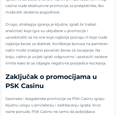
casina nude ekskluzivne promocije za pretplatnike, što
može biti dodatna pogodnost.
Drugo, strategija igranja je ključna. Igrači bi trebali
analizirati koje igre su uključene u promocije i
usredotočiti se na one koje najbolje poznaju ili koje nude
najbolje šanse za dobitak. Korištenje bonusa na pametan
način može značajno povećati šanse za osvajanje. Na
kraju, važno je uvijek igrati odgovorno i postaviti osobne
limite kako bi se izbjegle negativne posljedice kockanja.
Zaključak o promocijama u
PSK Casinu
Sezonske i blagdanske promocije na PSK Casinu igraju
ključnu ulogu u privlačenju i zadržavanju igrača. Kroz
razne ponude, PSK Casino ne samo da poboljšava