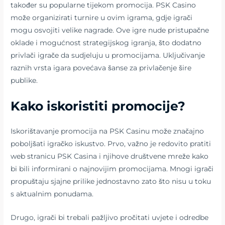
također su popularne tijekom promocija. PSK Casino
može organizirati turnire u ovim igrama, gdje igrači
mogu osvojiti velike nagrade. Ove igre nude pristupačne
oklade i mogućnost strategijskog igranja, što dodatno
privlači igrače da sudjeluju u promocijama. Uključivanje
raznih vrsta igara povećava šanse za privlačenje šire
publike.
Kako iskoristiti promocije?
Iskorištavanje promocija na PSK Casinu može značajno
poboljšati igračko iskustvo. Prvo, važno je redovito pratiti
web stranicu PSK Casina i njihove društvene mreže kako
bi bili informirani o najnovijim promocijama. Mnogi igrači
propuštaju sjajne prilike jednostavno zato što nisu u toku
s aktualnim ponudama.
Drugo, igrači bi trebali pažljivo pročitati uvjete i odredbe