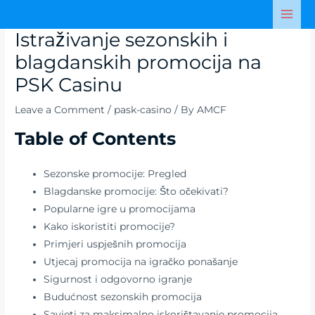
Skip
Post
Mai
to
navigation
Istraživanje sezonskih i
Men
content
blagdanskih promocija na
PSK Casinu
Leave a Comment
/
pask-casino
/ By
AMCF
Table of Contents
Sezonske promocije: Pregled
Blagdanske promocije: Što očekivati?
Popularne igre u promocijama
Kako iskoristiti promocije?
Primjeri uspješnih promocija
Utjecaj promocija na igračko ponašanje
Sigurnost i odgovorno igranje
Budućnost sezonskih promocija
Savjeti za maksimalno iskorištavanje promocija